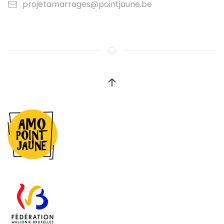
projetamarrages@pointjaune.be